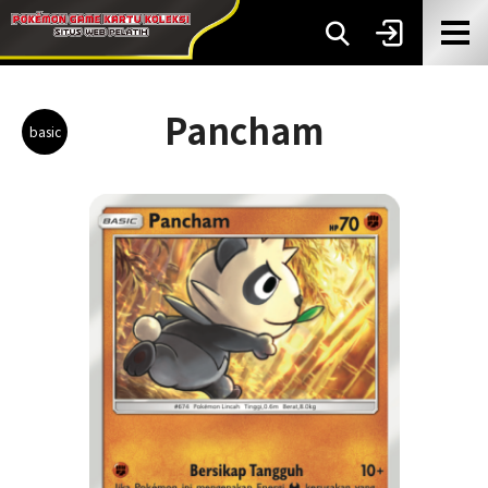
Pancham
basic