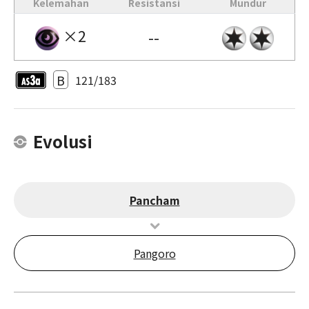
Kelemahan
Resistansi
Mundur
×2
--
B
121/183
Evolusi
Pancham
Pangoro