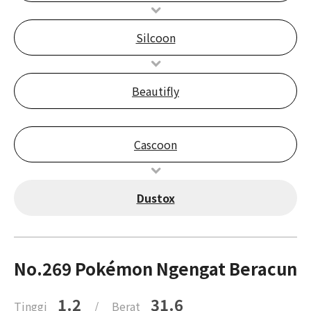
Silcoon
Beautifly
Cascoon
Dustox
No.269 Pokémon Ngengat Beracun
1.2
31.6
Tinggi
/
Berat