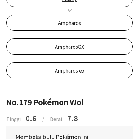
Ampharos
AmpharosGX
Ampharos ex
No.179 Pokémon Wol
0.6
7.8
Tinggi
/
Berat
Membelai bulu Pokémon ini