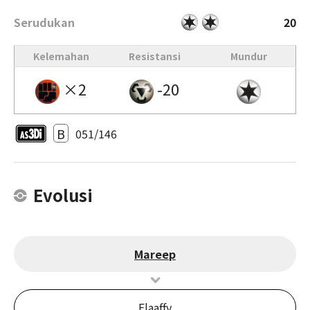
Serudukan
20
Kelemahan
Resistansi
Mundur
×2
-20
B
051/146
Evolusi
Mareep
Flaaffy