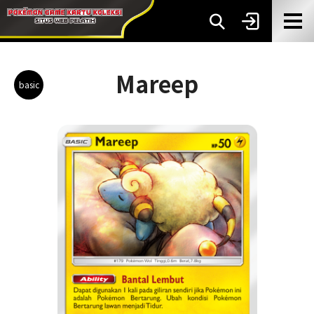
Mareep
basic