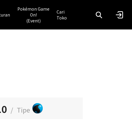
Pokémon Game
Cari
turan
On!
Toko
(Event)
10
/
Tipe