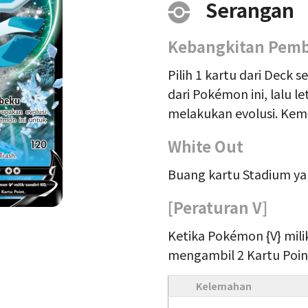
Serangan
Kebangkitan Pem
Pilih 1 kartu dari Deck 
dari Pokémon ini, lalu 
melakukan evolusi. Kem
White Out
Buang kartu Stadium yan
[Peraturan V]
Ketika Pokémon {V} mili
mengambil 2 Kartu Poin
Kelemahan