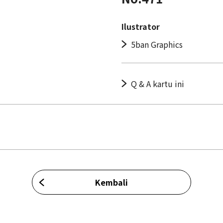
Ilustrator
5ban Graphics
Q & A kartu ini
Kembali