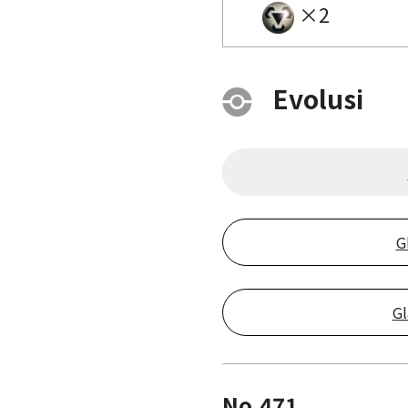
×2
Evolusi
G
Gl
No.471