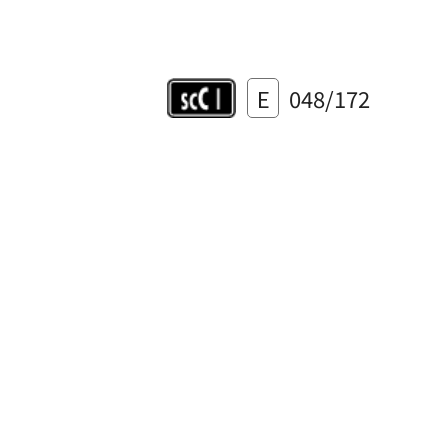
E
048/172