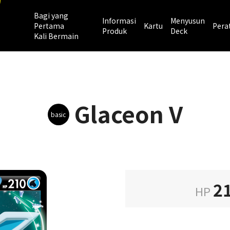
Bagi yang
Informasi
Menyusun
Pertama
Kartu
Pera
Produk
Deck
Kali Bermain
Glaceon V
basic
2
HP