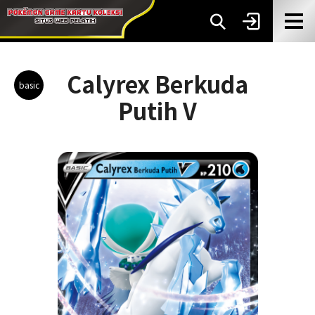
Calyrex Berkuda
basic
Putih V