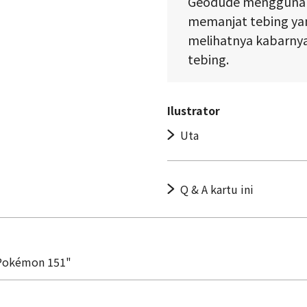
Geodude menggunak
memanjat tebing ya
melihatnya kabarny
tebing.
Ilustrator
Uta
Q & A kartu ini
 Pokémon 151"