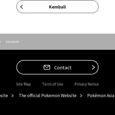
Kembali
Geodude
Contact
Site Map
Term of Use
Privacy Notice
site
The official Pokemon Website
Pokémon Asia 