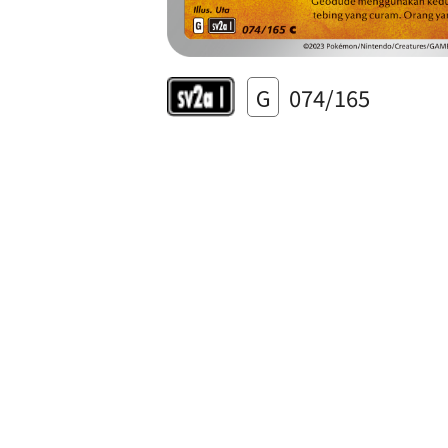
G
074/165