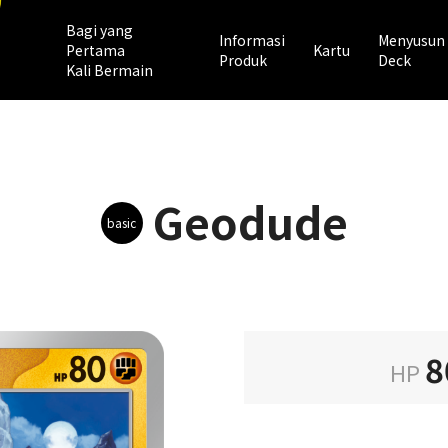
Bagi yang
Informasi
Menyusun
Pertama
Kartu
Produk
Deck
Kali Bermain
Geodude
basic
8
HP