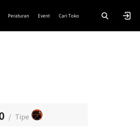
Peraturan
Event
Cari Toko
0
/
Tipe