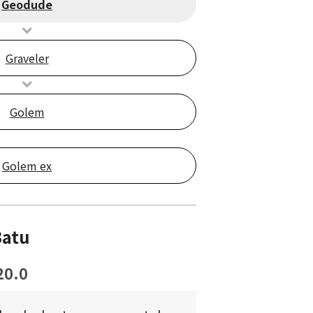
Geodude
Graveler
Golem
Golem ex
Batu
20.0