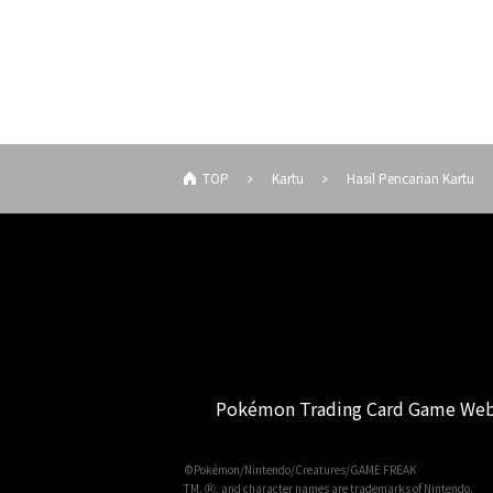
TOP
Kartu
Hasil Pencarian Kartu
Pokémon Trading Card Game Web
©Pokémon/Nintendo/Creatures/GAME FREAK
TM, Ⓡ, and character names are trademarks of Nintendo.