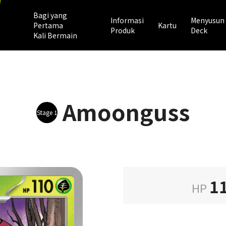
Bagi yang
Informasi
Menyusun
Pertama
Kartu
Produk
Deck
Kali Bermain
Amoonguss
Stage 1
1
HP