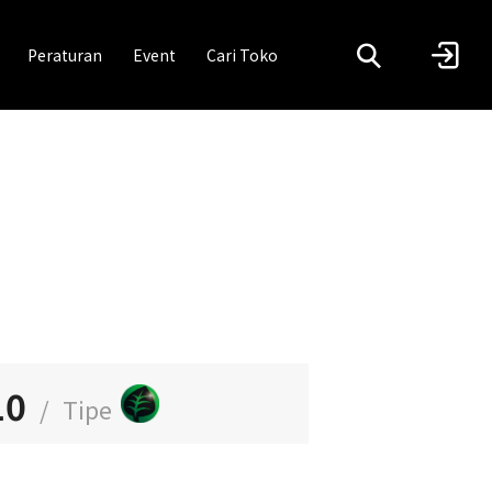
Peraturan
Event
Cari Toko
10
/
Tipe