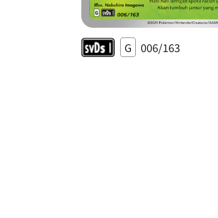
G
006/163