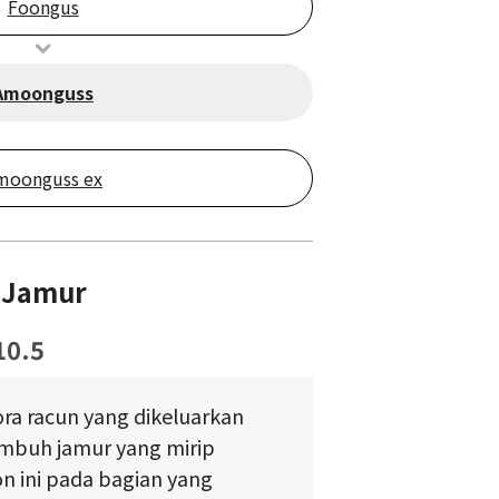
Foongus
Amoonguss
moonguss ex
 Jamur
10.5
ora racun yang dikeluarkan
mbuh jamur yang mirip
 ini pada bagian yang