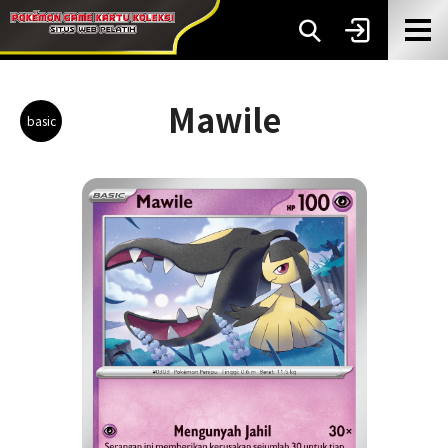
Mawile
basic