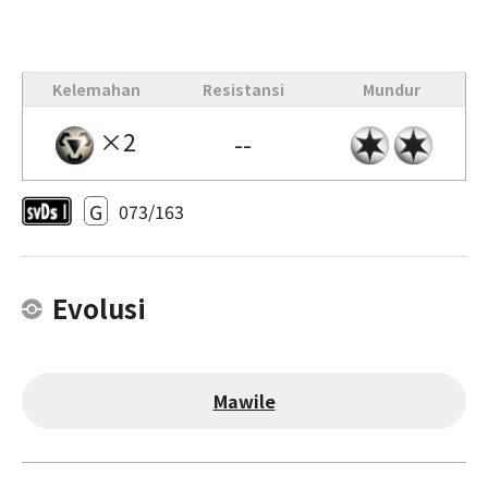
Kelemahan
Resistansi
Mundur
×2
--
G
073/163
Evolusi
Mawile