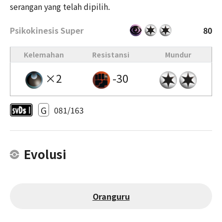
serangan yang telah dipilih.
Psikokinesis Super
80
Kelemahan
Resistansi
Mundur
×2
-30
G
081/163
Evolusi
Oranguru