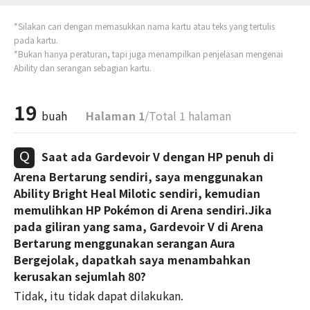
*Silakan cari dengan memasukkan nama kartu atau teks yang tertulis
pada kartu.
*Bukan hanya peraturan, tapi juga menampilkan penjelasan mengenai
Ability dan serangan sebagian kartu.
19
buah
Halaman 1
/Total 1 halaman
Saat ada Gardevoir V dengan HP penuh di
Arena Bertarung sendiri, saya menggunakan
Ability Bright Heal Milotic sendiri, kemudian
memulihkan HP Pokémon di Arena sendiri.Jika
pada giliran yang sama, Gardevoir V di Arena
Bertarung menggunakan serangan Aura
Bergejolak, dapatkah saya menambahkan
kerusakan sejumlah 80?
Tidak, itu tidak dapat dilakukan.