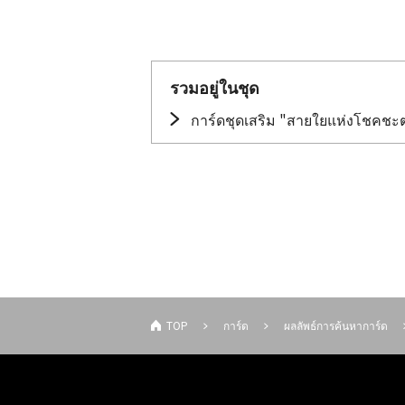
รวมอยู่ในชุด
การ์ดชุดเสริม "สายใยแห่งโชคชะ
TOP
การ์ด
ผลลัพธ์การค้นหาการ์ด