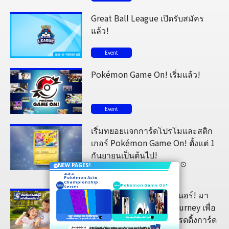
Great Ball League เปิดรับสมัคร
แล้ว!
Event
Pokémon Game On! เริ่มแล้ว!
Event
เริ่มทยอยแจกการ์ดโปรโมและสติก
เกอร์ Pokémon Game On! ตั้งแต่ 1
กันยายนเป็นต้นไป!
NEW PAGES!
Event
2026-27
Pokémon Asia
Championship
Pokémon Game On!
เว็บไซต์
อย่าง
Series
เพจอีเวนต์
เป็น
ทางการ
พร้อมตัวพร้อมยัง? เทรนเนอร์! มา
เข้าร่วม New Trainer Journey เพื่อ
เปิดเส้นทางสู่โปเกมอนเทรดดิ้งการ์ด
ฤดูกาลการแข่งขันอย่างเป็นทางการ
ค้นหาแบตเทิลที่เหมาะกับตัวเอง!
ของโปเกมอนระดับสูงสุดประจำภูมิภาค!
ตั้งแต่ผู้เล่นมือใหม่
เข้าไปดูเว็บใหม่ที่จะทำให้
การเล่นโปเกมอนเทรดดิ้งการ์ดเกม
สนุกยิ่งขึ้นกันได้แล้ว!