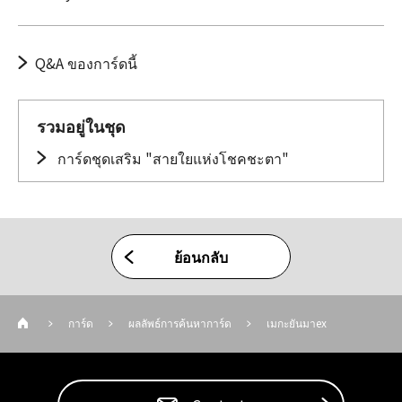
Q&A ของการ์ดนี้
รวมอยู่ในชุด
การ์ดชุดเสริม "สายใยแห่งโชคชะตา"
ย้อนกลับ
การ์ด
ผลลัพธ์การค้นหาการ์ด
เมกะยันมาex