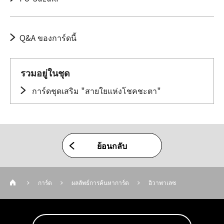
Q&A ของการ์ดนี้
รวมอยู่ในชุด
การ์ดชุดเสริม "สายใยแห่งโชคชะตา"
ย้อนกลับ
การ์ด
ผลลัพธ์การค้นหาการ์ด
อิวาพาเลซ