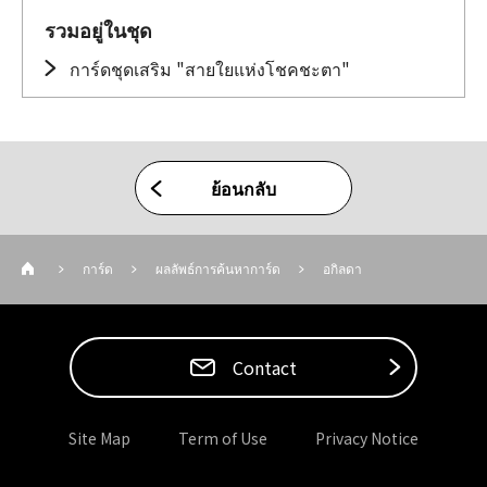
รวมอยู่ในชุด
การ์ดชุดเสริม "สายใยแห่งโชคชะตา"
ย้อนกลับ
การ์ด
ผลลัพธ์การค้นหาการ์ด
อกิลดา
Contact
Site Map
Term of Use
Privacy Notice