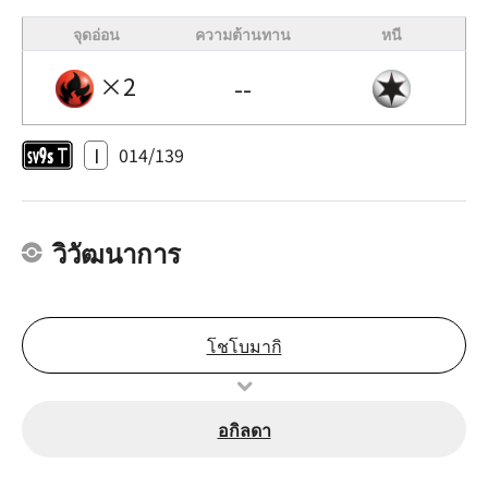
จุดอ่อน
ความต้านทาน
หนี
×2
--
I
014/139
วิวัฒนาการ
โชโบมากิ
อกิลดา