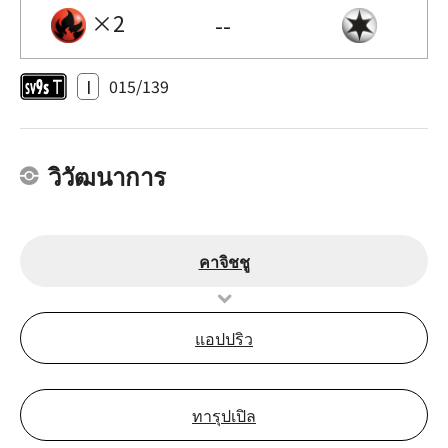
×2
--
I
015/139
วิวัฒนาการ
คาจิชชู
แอปปริว
ทารุปเปิล