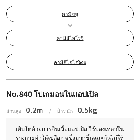
คามิชชู
คามิสึโอโรจิ
คามิสึโอโรจิex
No.840 โปเกมอนในแอปเปิล
0.2m
0.5kg
ส่วนสูง
/
น้ำหนัก
เติบโตด้วยการกินเนื้อแอปเปิล ใช้ของเหลวใน
ร่างกายทำให้เปลือก แข็งมากขึ้นและกันไม่ให้