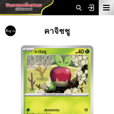
คาจิชชู
พื้นฐาน