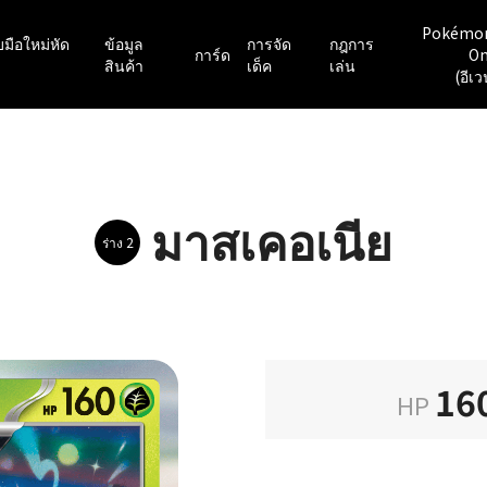
Pokémo
มือใหม่หัด
ข้อมูล
การจัด
กฎการ
การ์ด
On
สินค้า
เด็ค
เล่น
(อีเว
มาสเคอเนีย
ร่าง 2
16
HP