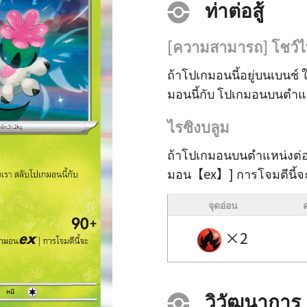
ท่าต่อสู้
[ความสามารถ] โชว์ไ
ถ้าโปเกมอนนี้อยู่บนเบนช์ ใ
มอนนี้กับ โปเกมอนบนตำแหน
ไรซิงบลูม
ถ้าโปเกมอนบนตำแหน่งต่อส
มอน【ex】] การโจมตีนี้จะ 
จุดอ่อน
×2
วิวัฒนาการ