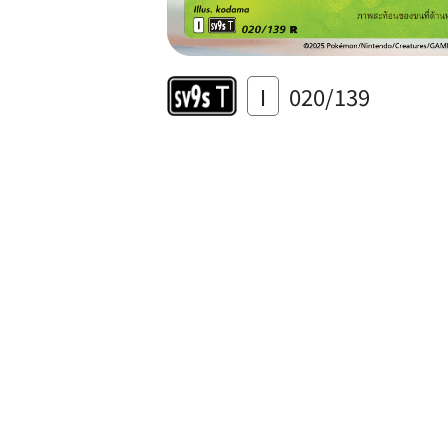
I
020/139