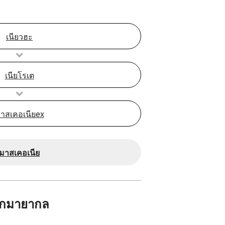
เนียวฮะ
เนียโรเต
าสเคอเนียex
มาสเคอเนีย
ักมายากล