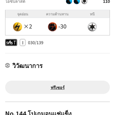
ไอซ์บลาสต์
110
จุดอ่อน
ความต้านทาน
หนี
×2
-30
I
030/139
วิวัฒนาการ
ฟรีเซอร์
No.144 โปเกมอนแช่แข็ง