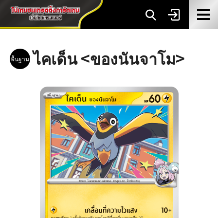
ไคเด็น <ของนันจาโม>
พื้นฐาน