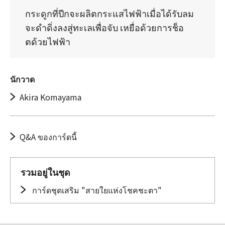
กระดูกที่ปีกจะผลิตกระแสไฟฟ้าเมื่อได้รับลม
จะดำดิ่งลงสู่ทะเลเพื่อจับ เหยื่อด้วยการช็อ
ตด้วยไฟฟ้า
นักวาด
Akira Komayama
Q&A ของการ์ดนี้
รวมอยู่ในชุด
การ์ดชุดเสริม "สายใยแห่งโชคชะตา"