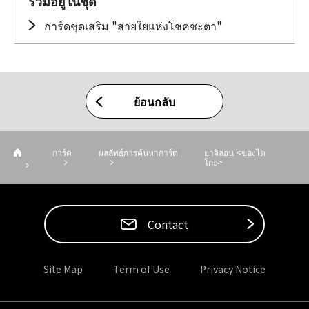
รวมอยู่ในชุด
การ์ดชุดเสริม "สายใยแห่งโชคชะตา"
ย้อนกลับ
การ์ด
ผลลัพธ์การค้นหาการ์ด
ยาจิลอน <ของได
โกะ>
Contact
Site Map
Term of Use
Privacy Notice