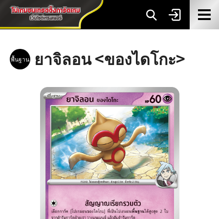
ยาจิลอน <ของไดโกะ>
พื้นฐาน