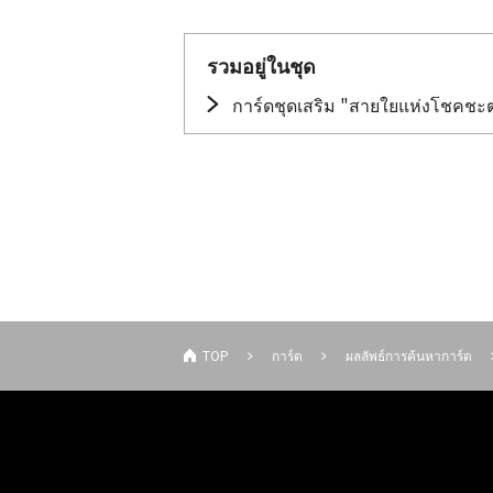
รวมอยู่ในชุด
การ์ดชุดเสริม "สายใยแห่งโชคชะ
TOP
การ์ด
ผลลัพธ์การค้นหาการ์ด