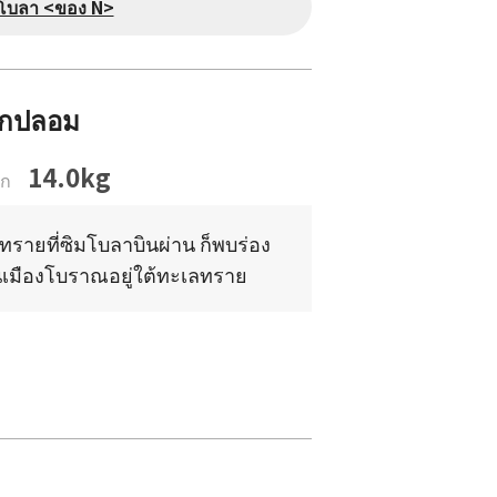
มโบลา <ของ N>
นกปลอม
14.0kg
ัก
รายที่ซิมโบลาบินผ่าน ก็พบร่อง
็นเมืองโบราณอยู่ใต้ทะเลทราย