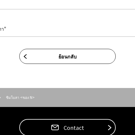
ตา"
ย้อนกลับ
ซิมโบลา <ของ N>
Contact