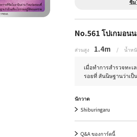
ซิ
No.561 โปเกมอน
1.4m
ส่วนสูง
/
น้ำหน
เมื่อทำการสำรวจทะเลท
รอยที่ สันนิษฐานว่าเป
นักวาด
Shiburingaru
Q&A ของการ์ดนี้