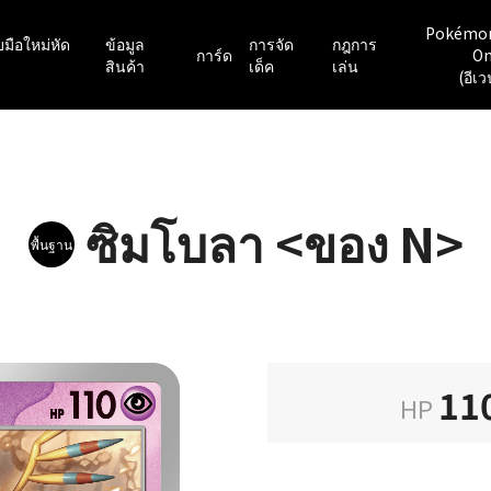
Pokémo
มือใหม่หัด
ข้อมูล
การจัด
กฎการ
การ์ด
On
สินค้า
เด็ค
เล่น
(อีเว
ซิมโบลา <ของ N>
พื้นฐาน
11
HP