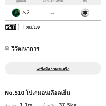
จุดอ่อน
ความต้านทาน
หนี
×2
--
I
083/139
วิวัฒนาการ
เลพัลดัส <ของแมรี>
No.510 โปเกมอนเลือดเย็น
1.1m
37.5kg
ส่วนสูง
/
น้ำหนัก