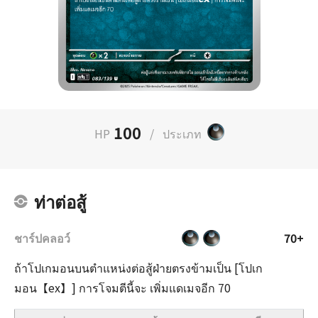
100
HP
/
ประเภท
ท่าต่อสู้
ชาร์ปคลอว์
70+
ถ้าโปเกมอนบนตำแหน่งต่อสู้ฝ่ายตรงข้ามเป็น [โปเก
มอน【ex】] การโจมตีนี้จะ เพิ่มแดเมจอีก 70