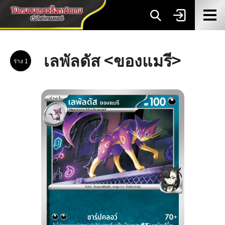
เลพัลดัส <ของแมรี>
ร่าง 1