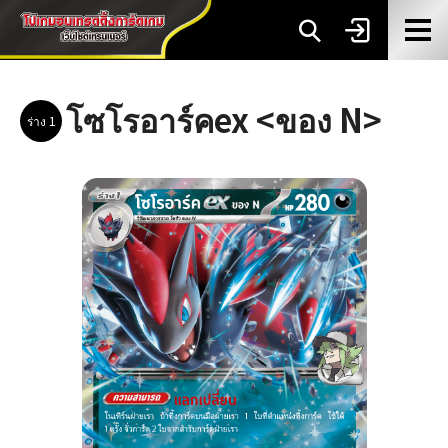
โซโรอาร์คex <ของ N>
ร่าง 1