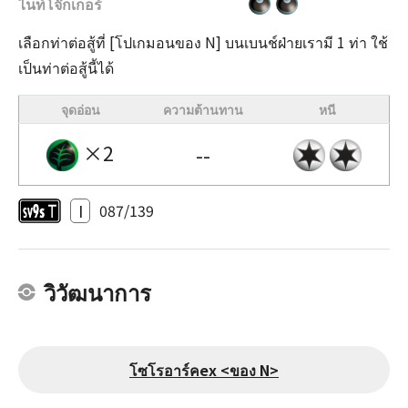
ไนท์โจ๊กเกอร์
เลือกท่าต่อสู้ที่ [โปเกมอนของ N] บนเบนช์ฝ่ายเรามี 1 ท่า ใช้
เป็นท่าต่อสู้นี้ได้
จุดอ่อน
ความต้านทาน
หนี
×2
--
I
087/139
วิวัฒนาการ
โซโรอาร์คex <ของ N>