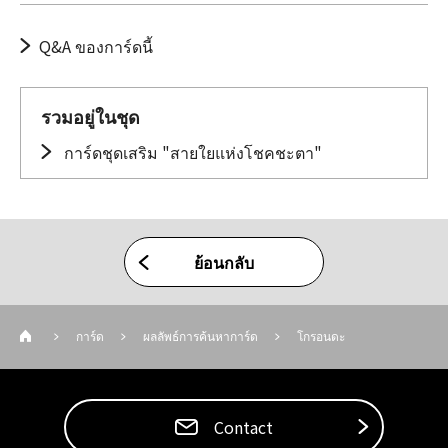
Q&A ของการ์ดนี้
รวมอยู่ในชุด
การ์ดชุดเสริม "สายใยแห่งโชคชะตา"
ย้อนกลับ
การ์ด
ผลลัพธ์การค้นหาการ์ด
โกรอนดะ
Contact