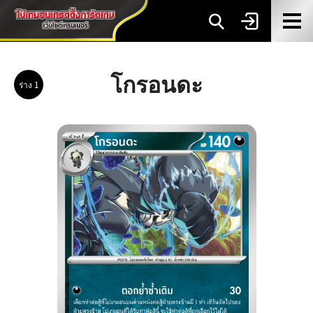
โกรอนดะ
ร่าง 1