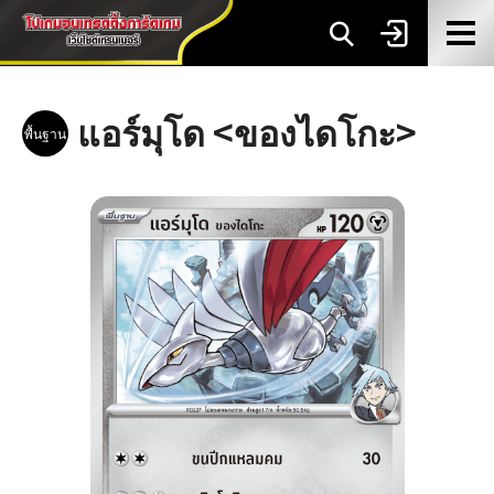
แอร์มุโด <ของไดโกะ>
พื้นฐาน