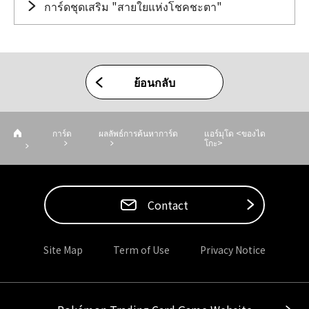
การ์ดชุดเสริม "สายใยแห่งโชคชะตา"
ย้อนกลับ
การ์ด
ผลลัพธ์การค้นหาการ์ด
แอร์มุโด <ของได
โกะ>
Contact
Site Map
Term of Use
Privacy Notice