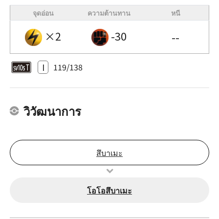
จุดอ่อน
ความต้านทาน
หนี
×2
-30
--
I
119/138
วิวัฒนาการ
สึบาเมะ
โอโอสึบาเมะ