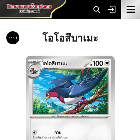
โอโอสึบาเมะ
ร่าง 1