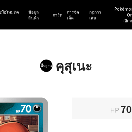
Pokémo
มือใหม่หัด
ข้อมูล
การจัด
กฎการ
การ์ด
On
สินค้า
เด็ค
เล่น
(อีเว
คุสุเนะ
พื้นฐาน
70
HP