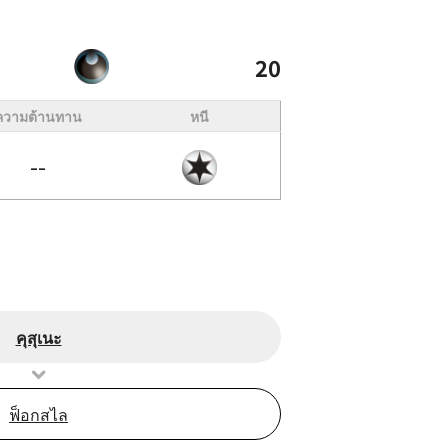
20
ความต้านทาน
หนี
--
คุสุเนะ
ฟ็อกสไล