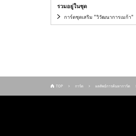
รวมอยู่ในชุด
การ์ดชุดเสริม "วิวัฒนาการเมก้า"
TOP
การ์ด
ผลลัพธ์การค้นหาการ์ด