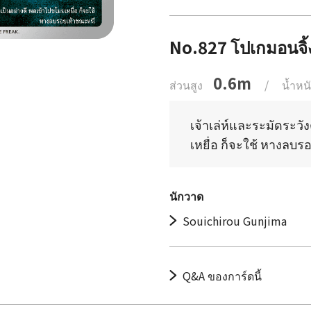
No.827 โปเกมอนจิ
0.6m
ส่วนสูง
/
น้ำหน
เจ้าเล่ห์และระมัดระวั
เหยื่อ ก็จะใช้ หางลบ
นักวาด
Souichirou Gunjima
Q&A ของการ์ดนี้