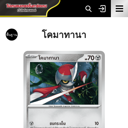
โคมาทานา
พื้นฐาน