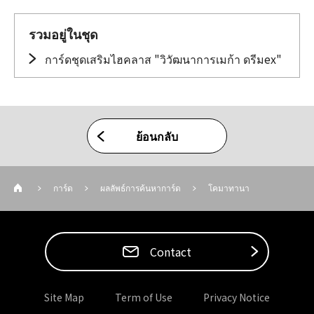
รวมอยู่ในชุด
การ์ดชุดเสริมไฮคลาส "วิวัฒนาการเมก้า ดรีมex"
ย้อนกลับ
การ์ด
ผลลัพธ์การค้นหาการ์ด
โคมาทานา
Contact
Site Map
Term of Use
Privacy Notice