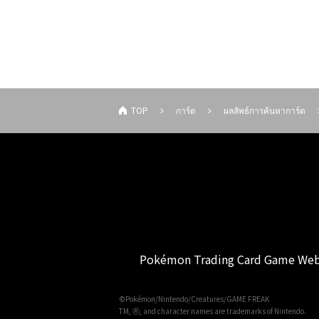
TOP
การ์ด
ผลลัพธ์การค้นหาการ์ด
Pokémon Trading Card Game Web
©Pokémon/Nintendo/Creatures/GAME FREAK
TM, Ⓡ, and character names are trademarks of Nintendo.