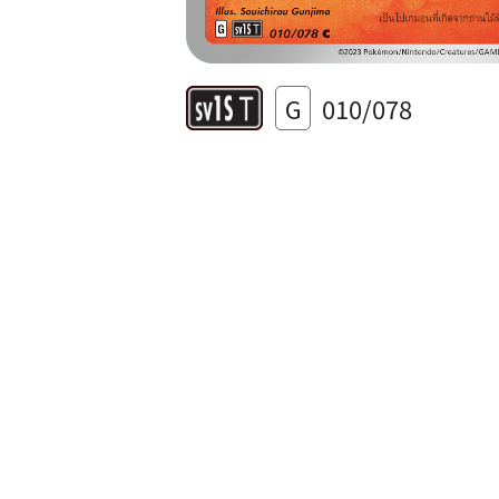
G
010/078