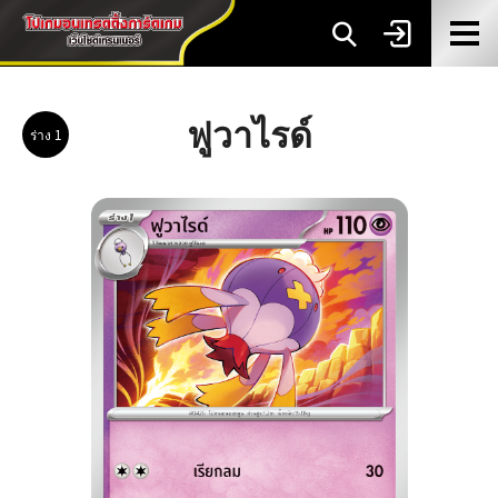
ฟูวาไรด์
ร่าง 1