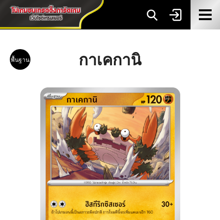
กาเคกานิ
พื้นฐาน