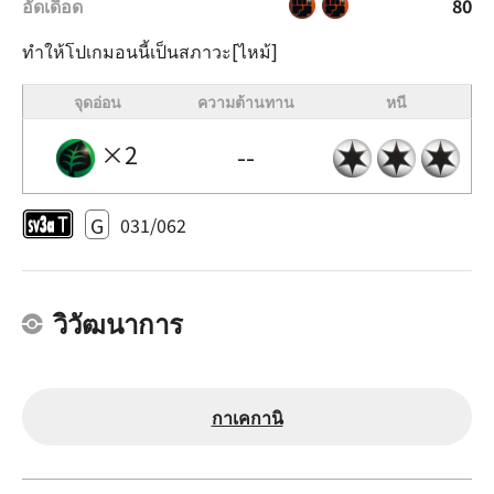
อัดเดือด
80
ทำให้โปเกมอนนี้เป็นสภาวะ[ไหม้]
จุดอ่อน
ความต้านทาน
หนี
×2
--
G
031/062
วิวัฒนาการ
กาเคกานิ