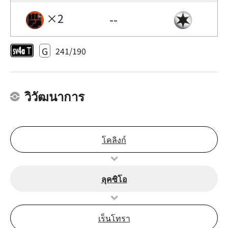
×2
--
G
241/190
วิวัฒนาการ
โคลิงก์
ลุคซิโอ
เร็นโทรา