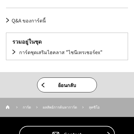
Q&A ของการ์ดนี้
รวมอยู่ในชุด
การ์ดชุดเสริมไฮคลาส "ไชนีเทรเชอร์ex"
ย้อนกลับ
การ์ด
ผลลัพธ์การค้นหาการ์ด
ลุคซิโอ