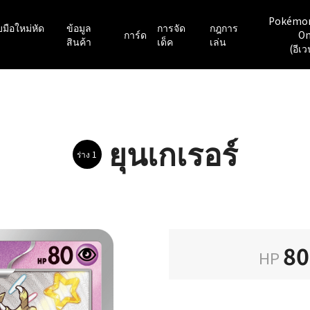
Pokémo
มือใหม่หัด
ข้อมูล
การจัด
กฎการ
การ์ด
On
สินค้า
เด็ค
เล่น
(อีเว
ยุนเกเรอร์
ร่าง 1
80
HP