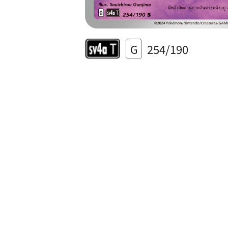
G
254/190