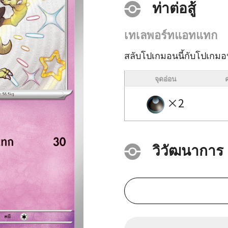
ท่าต่อสู้
เทเลพอร์ทแอทแทก
สลับโปเกมอนนี้กับโปเกม
จุดอ่อน
×2
วิวัฒนาการ