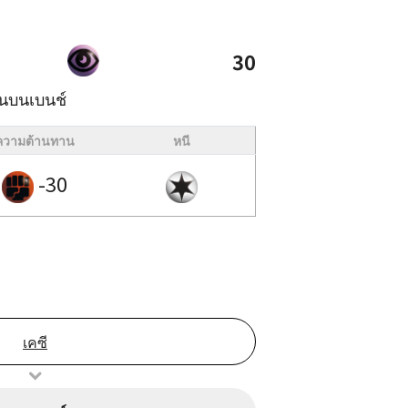
30
อนบนเบนช์
ความต้านทาน
หนี
-30
เคซี