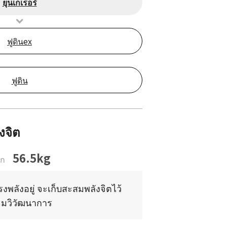
ยุนเกเรอร์
ฟูดินex
ฟูดิน
งจิต
56.5kg
ัก
งพลังอยู่ จะเก็บสะสมพลังจิตไว้
รียมวิวัฒนาการ