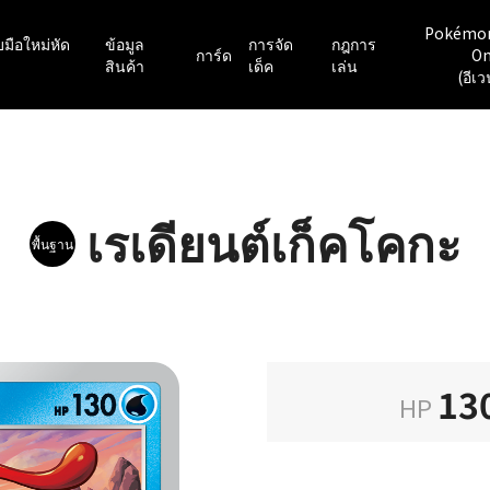
Pokémo
มือใหม่หัด
ข้อมูล
การจัด
กฎการ
การ์ด
On
สินค้า
เด็ค
เล่น
(อีเว
เรเดียนต์เก็คโคกะ
พื้นฐาน
13
HP