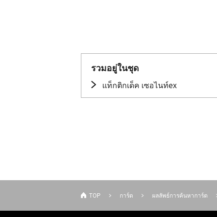
รวมอยู่ในชุด
แท็กติกเด็ค เซอไนท์ex
TOP
การ์ด
ผลลัพธ์การค้นหาการ์ด