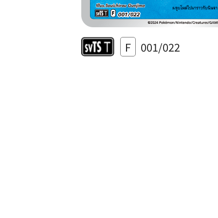
F
001/022