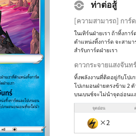
ท่าต่อสู้
[ความสามารถ] การ์ดที
ในเทิร์นฝ่ายเรา ถ้าทิ้งกา
ตำแหน่งทิ้งการ์ด จะสามารถ
สำรับการ์ดฝ่ายเรา
ดาวกระจายแสงจันทร
ทิ้งพลังงานที่ติดอยู่กับโปเ
โปเกมอนฝ่ายตรงข้าม 2 ตั
บนเบนช์จะไม่นำจุดอ่อน
จุดอ่อน
×2