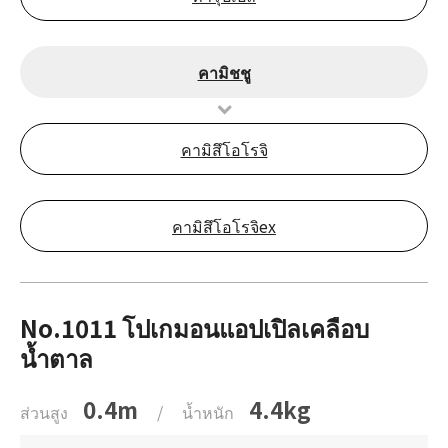
คามิชชู
คามิสึโอโรจิ
คามิสึโอโรจิex
No.1011 โปเกมอนแอปเปิลเคลือบ
น้ำตาล
0.4m
4.4kg
ส่วนสูง
/
น้ำหนัก