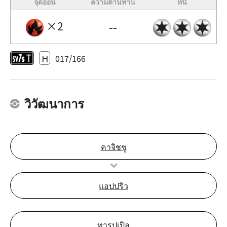
จุดอ่อน
ความต้านทาน
หนี
×2
--
H
017/166
วิวัฒนาการ
คาจิชชู
แอปปริว
ทารุปเปิล