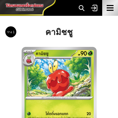
คามิชชู
ร่าง 1