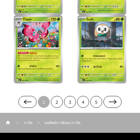
1
2
3
4
5
การ์ด
ผลลัพธ์การค้นหาการ์ด