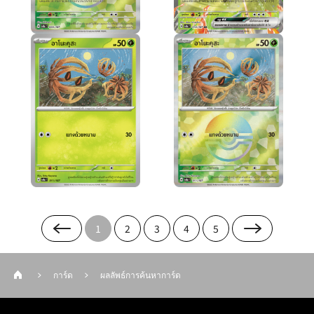
1
2
3
4
5
การ์ด
ผลลัพธ์การค้นหาการ์ด