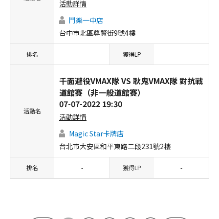
活動詳情
鬥樂一中店
台中市北區尊賢街9號4樓
排名
-
獲得LP
-
千面避役VMAX隊 VS 耿鬼VMAX隊 對抗戰
道館賽（非一般道館賽）
07-07-2022 19:30
活動名
活動詳情
Magic Star卡牌店
台北市大安區和平東路二段231號2樓
排名
-
獲得LP
-