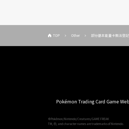
TOP
Other
部分基本能量卡無法登記
Pokémon Trading Card Game Web
©Pokémon/Nintendo/Creatures/GAME FREAK
TM, Ⓡ, and character names are trademarks of Nintendo.