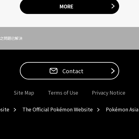
MORE
之問題已解決
Contact
Site Map
Terms of Use
Privacy Notice
site
The Official Pokémon Website
Pokémon Asia 