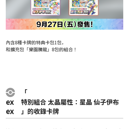
內含8種卡牌的特典卡包1包，
和擴充包「樂園騰龍」8包的組合！
「
ex
特別組合 太晶屬性：星晶 仙子伊布
ex
」的收錄卡牌