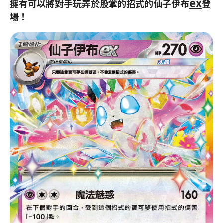
ex
擁有可以將對手玩弄於股掌的招式的仙子伊布
登
場！