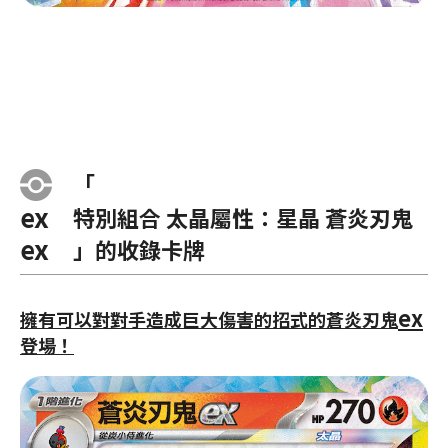
「
ex
特別組合 太晶屬性：星晶 蒼炎刃鬼
ex
」的收錄卡牌
ex
擁有可以對對手造成巨大傷害的招式的蒼炎刃鬼
登場！