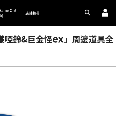
Game On!
店鋪搜尋
動)
ex
鐵啞鈴&巨金怪
」周邊道具全