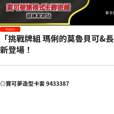
新手
Product
「挑戰牌組 瑪俐的莫魯貝可&
新登場！
◎寶可夢造型卡套 9433387