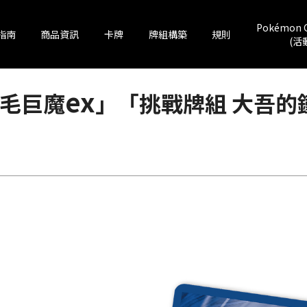
Pokémon 
指南
商品資訊
卡牌
牌組構築
規則
(活
ex
長毛巨魔
」「挑戰牌組 大吾的