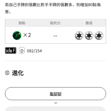
若自己手牌的張數比對手手牌的張數多，則增加80點傷
害。
弱點
抵抗力
撤退
×2
--
D
082/154
進化
龜腳腳