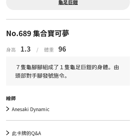
龜足巨鎧
No.689 集合寶可夢
1.3
96
身高
/
體重
７隻龜腳腳組成了１隻龜足巨鎧的身體。由
頭部對手腳發號施令。
繪師
Anesaki Dynamic
此卡牌的Q&A