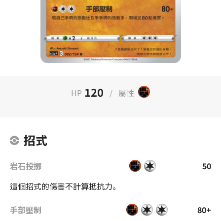
120
HP
/
屬性
招式
岩石投擲
50
這個招式的傷害不計算抵抗力。
手部壓制
80+