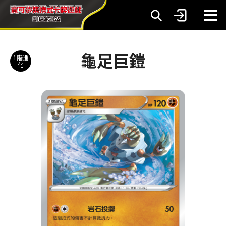
龜足巨鎧
1階進
化