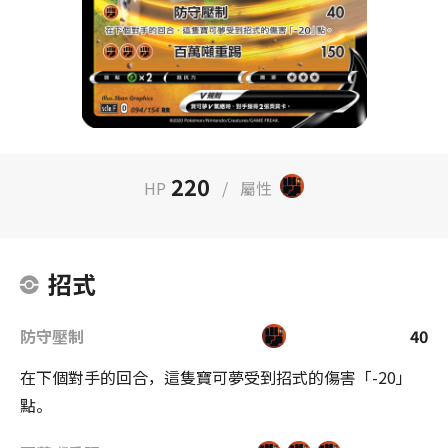
220
HP
/
屬性
招式
防守壓制
40
在下個對手的回合，這隻寶可夢受到招式的傷害「-20」
點。