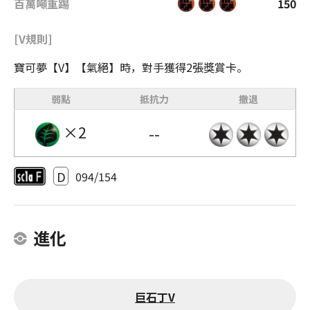
百萬噸重踢
150
[V規則]
寶可夢【V】【氣絕】時，對手獲得2張獎賞卡。
弱點
抵抗力
撤退
×2
--
D
094/154
進化
巨石丁V