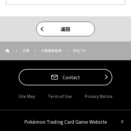
返回
卡牌
卡牌搜尋結果
巨石丁V
Contact
Site Map
Term of Use
Privacy Notice
Pokémon Trading Card Game Website