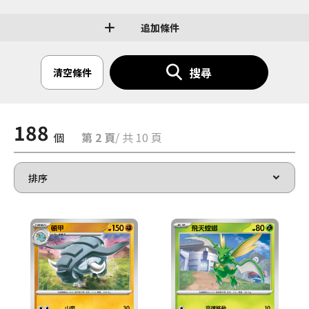
追加條件
搜尋
清空條件
188
個
第 2 頁
/ 共 10 頁