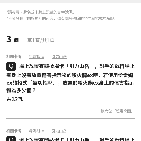
*請搜尋卡牌名或卡牌上記載的文字說明。
*不僅登載了關於規則的內容，還有部分卡牌的特性與招式的解說。
3
個
第1頁
/共1頁
相關卡牌
恰雷姆ex
引力山岳
場上放置有競技場卡「引力山岳」，對手的戰鬥場上
有身上沒有放置傷害指示物的噴火龍ex時，若使用恰雷姆
ex的招式「氣功指壓」，放置於噴火龍ex身上的傷害指示
物為多少個？
為25個。
擴充包「超電突圍」
相關卡牌
轟鳴月ex
引力山岳
場上放置有競技場卡「引力山岳」，對手的戰鬥場上