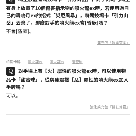
有身上放置了10個傷害指示物的噴火龍ex時，若使用過自
己的轟鳴月ex的招式「災厄風暴」，將競技場卡「引力山
岳」丟棄了，那麼對手的噴火龍ex會[昏厥]嗎？
不會[昏厥]。
擴充包「超電突圍」
相關卡牌
噴火龍ex
噴火龍ex
甜蜜球
對手場上有【火】屬性的噴火龍ex時，可以使用物
品卡「甜蜜球」，從牌庫選擇【惡】屬性的噴火龍ex加入
手牌嗎？
可以。
強化擴充包「緋紅薄霧」