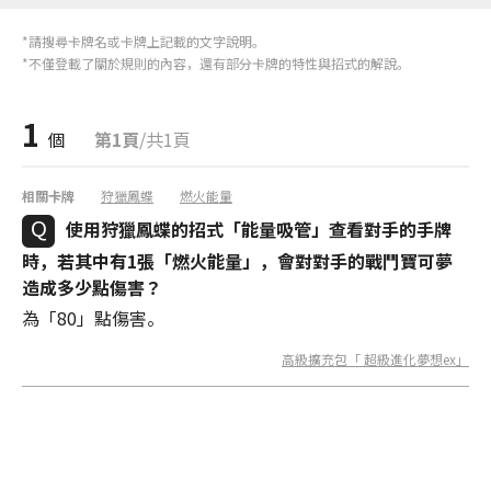
*請搜尋卡牌名或卡牌上記載的文字說明。
*不僅登載了關於規則的內容，還有部分卡牌的特性與招式的解說。
1
個
第1頁
/共1頁
相關卡牌
狩獵鳳蝶
燃火能量
使用狩獵鳳蝶的招式「能量吸管」查看對手的手牌
時，若其中有1張「燃火能量」，會對對手的戰鬥寶可夢
造成多少點傷害？
為「80」點傷害。
高級擴充包「 超級進化夢想ex」