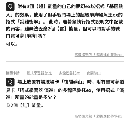
附有3個【超】能量的自己的夢幻ex以招式「基因駭
入」的效果，使用了對手戰鬥場上的超級麻麻鰻魚王ex的
招式「災難衝擊」。 此時，若希望執行招式說明文中記載
的內容，雖無法丟棄2個【雷】能量，但可以將對手的戰
鬥寶可夢[麻痺]嗎？
可以。
高級擴充包「 超級進化夢想ex」
相關卡牌
招式學習器 演進
多龍巴魯托ex
夜間礦山
場上放置有競技場卡「夜間礦山」時，附有寶可夢道
具卡「招式學習器 演進」的多龍巴魯托ex，使用招式「演
進」所需的能量是多少？
為2個【無】能量。
高級擴充包「 超級進化夢想ex」