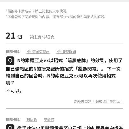
*請搜尋卡牌名或卡牌上記載的文字說明。
*不僅登載了關於規則的內容，還有部分卡牌的特性與招式的解說。
21
個
第1頁
/共2頁
相關卡牌
N的索羅亞克ex
N的捷克羅姆
N的索羅亞克ex以招式「暗黑底牌」的效果，使用了
自己備戰區的N的捷克羅姆的招式「亂暴閃電」。 下一次
輪到自己的回合時，N的索羅亞克ex可以再次使用招式
嗎？
不可以。
高級擴充包「 超級進化夢想ex」
相關卡牌
刺尾蟲
甲殼繭
從手牌使出甲殼繭重疊至自己場上的刺尾蟲並完成進