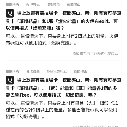
相關卡牌
火伊布ex
璀璨結晶
夜間礦山
場上放置有競技場卡「夜間礦山」時，附有寶可夢道
具卡「璀璨結晶」和1張「燃火能量」的火伊布exは、可
以使用招式「燃燒充能」嗎？
可以。 這個情況下，只要身上附有2個以上的能量，火伊
布ex就可以使用招式「燃燒充能」。
高級擴充包「 超級進化夢想ex」
相關卡牌
璀璨結晶
多龍巴魯托ex
夜間礦山
場上放置有競技場卡「夜間礦山」時，附有寶可夢道
具卡「璀璨結晶」、【超】能量和【草】能量各1個的多
龍巴魯托ex，可以使用招式「幻影奇襲」嗎？
可以。 這個情況下，只要身上附有包含【火】【超】任1
種在內的合計2個以上的能量，多龍巴魯托ex就可以使用
招式「幻影奇襲」。
高級擴充包「 超級進化夢想ex」