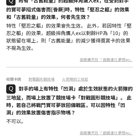
附有「古舊能量」的超級摔角鷹人ex，在受到對手
的寶可夢招式傷害而[昏厥]時，特性「堅忍之軀」的效果
和「古舊能量」的效果，何者先生效？
特性「堅忍之軀」的效果會先生效。 此外，若因特性「堅
忍之軀」的效果，超級摔角鷹人ex以剩餘HP為「10」的
狀態留在場上，則「古舊能量」的減少獲得獎賞卡的效果
不視為生效。
高級擴充包「 超級進化夢想ex」
相關卡牌
對戰圓形競技場
火箭隊的三地鼠
對手的場上有特性「凹洞」處於生效狀態的火箭隊的
三地鼠，而場上放置了競技場卡「對戰圓形競技場」。 此
時，若自己將戰鬥寶可夢放回備戰區，可以因特性「凹
洞」的效果放置傷害指示物嗎？
不可以。
高級擴充包「 超級進化夢想ex」