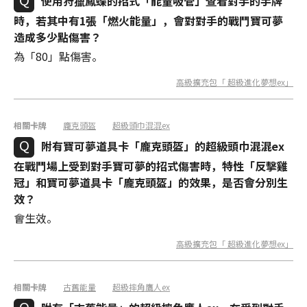
使用狩獵鳳蝶的招式「能量吸管」查看對手的手牌
時，若其中有1張「燃火能量」，會對對手的戰鬥寶可夢
造成多少點傷害？
為「80」點傷害。
高級擴充包「 超級進化夢想ex」
相關卡牌
龐克頭盔
超級頭巾混混ex
附有寶可夢道具卡「龐克頭盔」的超級頭巾混混ex
在戰鬥場上受到對手寶可夢的招式傷害時，特性「反擊雞
冠」和寶可夢道具卡「龐克頭盔」的效果，是否會分別生
效？
會生效。
高級擴充包「 超級進化夢想ex」
相關卡牌
古舊能量
超級摔角鷹人ex