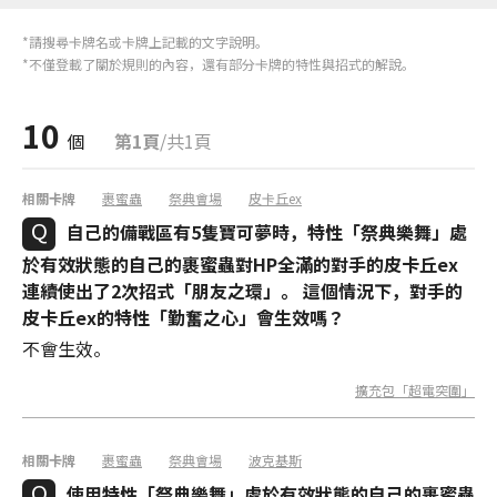
*請搜尋卡牌名或卡牌上記載的文字說明。
*不僅登載了關於規則的內容，還有部分卡牌的特性與招式的解說。
10
個
第1頁
/共1頁
相關卡牌
裹蜜蟲
祭典會場
皮卡丘ex
自己的備戰區有5隻寶可夢時，特性「祭典樂舞」處
於有效狀態的自己的裹蜜蟲對HP全滿的對手的皮卡丘ex
連續使出了2次招式「朋友之環」。 這個情況下，對手的
皮卡丘ex的特性「‌‌勤奮之心」會生效嗎？
不會生效。
擴充包「超電突圍」
相關卡牌
裹蜜蟲
祭典會場
波克基斯
使用特性「祭典樂舞」處於有效狀態的自己的裹蜜蟲