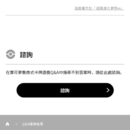
高級擴充包「 超級進化夢想ex」
諮詢
在寶可夢集換式卡牌遊戲Q&A中搜尋不到答案時，請從此處諮詢。
諮詢
Q&A搜尋結果