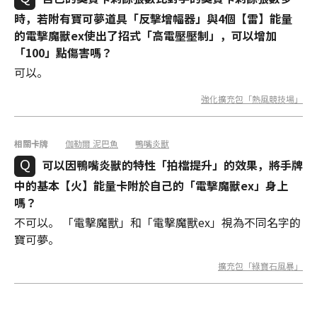
時，若附有寶可夢道具「反擊增幅器」與4個【雷】能量
的電擊魔獸ex使出了招式「高電壓壓制」，可以增加
「100」點傷害嗎？
可以。
強化擴充包「熱風競技場」
相關卡牌
伽勒爾 泥巴魚
鴨嘴炎獸
可以因鴨嘴炎獸的特性「拍檔提升」的效果，將手牌
中的基本【火】能量卡附於自己的「電擊魔獸ex」身上
嗎？
不可以。 「電擊魔獸」和「電擊魔獸ex」視為不同名字的
寶可夢。
擴充包「綠寶石風暴」