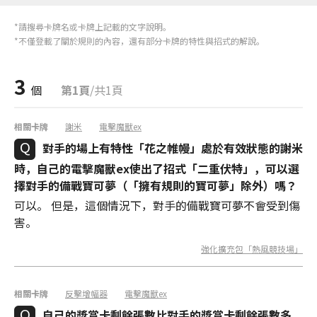
*請搜尋卡牌名或卡牌上記載的文字說明。
*不僅登載了關於規則的內容，還有部分卡牌的特性與招式的解說。
3
個
第1頁
/共1頁
相關卡牌
謝米
電擊魔獸ex
對手的場上有特性「花之帷幔」處於有效狀態的謝米
時，自己的電擊魔獸ex使出了招式「二重伏特」，可以選
擇對手的備戰寶可夢（「擁有規則的寶可夢」除外）嗎？
可以。 但是，這個情況下，對手的備戰寶可夢不會受到傷
害。
強化擴充包「熱風競技場」
相關卡牌
反擊增幅器
電擊魔獸ex
自己的獎賞卡剩餘張數比對手的獎賞卡剩餘張數多