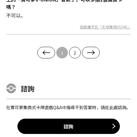
嗎？
不可以。
高級擴充包「天地萬物VSTAR」
1
2
諮詢
在寶可夢集換式卡牌遊戲Q&A中搜尋不到答案時，請從此處諮詢。
諮詢