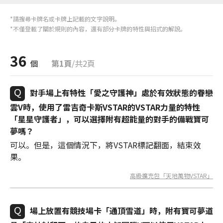
*請搜尋卡牌名或卡牌上記載的文字說明。
*不僅登載了關於規則的內容，還有部分卡牌的特性與招式的解說。
36
個
第1頁
/共2頁
對手場上有特性「愛之守護神」處於有效狀態的眷戀
雲V時，使用了雷吉奇卡斯VSTAR的VSTAR力量的特性
「星星守護者」，可以選擇附有超能量的對手的備戰寶可
夢嗎？
可以。但是，這個情況下，將VSTAR標記翻面，結束效
果。
高級擴充包「天地萬物VSTAR」
場上放置有競技場卡「通頂雪道」時，附有寶可夢道