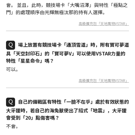
會。 並且，此時，競技場卡「大嘴沼澤」與特性「極點之
門」的處理順序由光輝無極汰那的持有人選擇。
高級擴充包「天地萬物VSTAR」
場上放置有競技場卡「通頂雪道」時，附有寶可夢道
具「天空封印石」的「寶可夢V」可以使用VSTAR力量的
特性「星星命令」嗎？
可以。
高級擴充包「天地萬物VSTAR」
自己的備戰區有特性「一臉不在乎」處於有效狀態的
大牙狸時，若自己的海兔獸使出了招式「地震」，大牙狸
會受到「20」點傷害嗎？
不會。